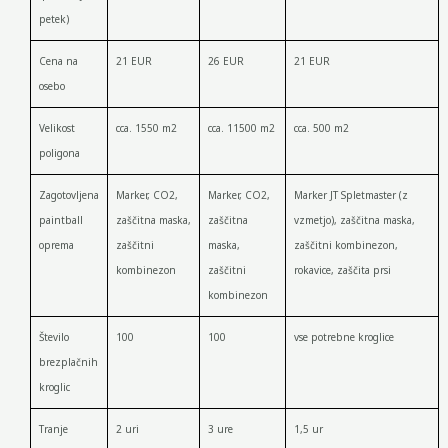
petek)
Cena na
21 EUR
26 EUR
21 EUR
osebo
Velikost
cca. 1550 m2
cca. 11500 m2
cca. 500 m2
poligona
Zagotovljena
Marker, CO2,
Marker, CO2,
Marker JT Spletmaster (z
paintball
zaščitna maska,
zaščitna
vzmetjo), zaščitna maska,
oprema
zaščitni
maska,
zaščitni kombinezon,
kombinezon
zaščitni
rokavice, zaščita prsi
kombinezon
Število
100
100
vse potrebne kroglice
brezplačnih
kroglic
Tranje
2 uri
3 ure
1,5 ur