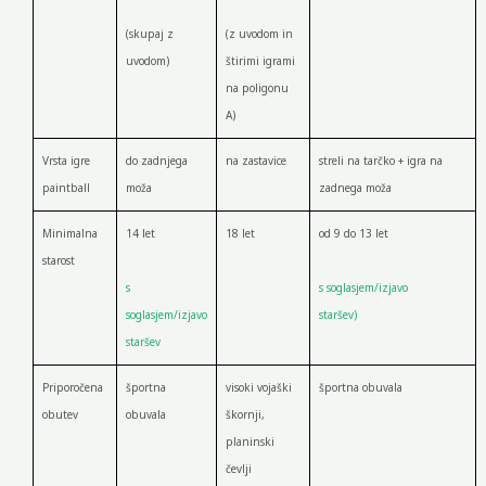
(skupaj z
(z uvodom in
uvodom)
štirimi igrami
na poligonu
A)
Vrsta igre
do zadnjega
na zastavice
streli na tarčko + igra na
paintball
moža
zadnega moža
Minimalna
14 let
18 let
od 9 do 13 let
starost
s
s soglasjem/izjavo
soglasjem/izjavo
staršev)
staršev
Priporočena
športna
visoki vojaški
športna obuvala
obutev
obuvala
škornji,
planinski
čevlji