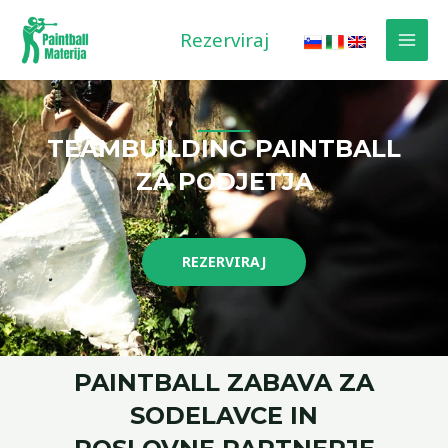
Preskoči
MAI
na
Rezerviraj
MEN
vsebino
TEAMBUILDING PAINTBALL
ZA PODJETJA
REZERVIRAJ
PAINTBALL ZABAVA ZA
SODELAVCE IN