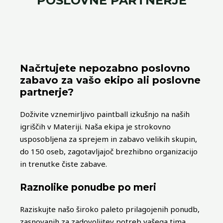
POSLOVNE PARTNERJE
Načrtujete nepozabno poslovno
zabavo za vašo ekipo ali poslovne
partnerje?
Doživite vznemirljivo paintball izkušnjo na naših
igriščih v Materiji. Naša ekipa je strokovno
usposobljena za sprejem in zabavo velikih skupin,
do 150 oseb, zagotavljajoč brezhibno organizacijo
in trenutke čiste zabave.
Raznolike ponudbe po meri
Raziskujte našo široko paleto prilagojenih ponudb,
zasnovanih za zadovoljitev potreb vašega tima.