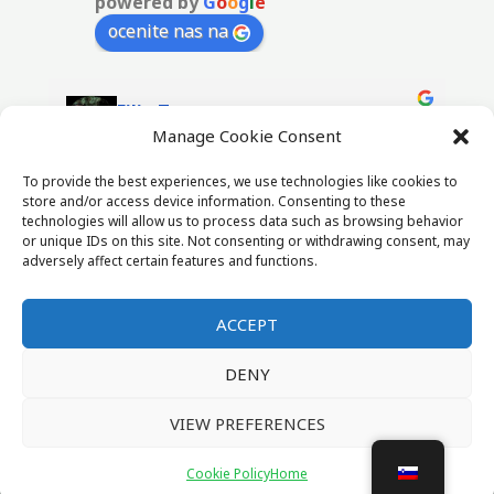
powered by
G
o
o
g
l
e
ocenite nas na
Filip Top
3 years ago
Manage Cookie Consent
To provide the best experiences, we use technologies like cookies to
Zelo smešno
store and/or access device information. Consenting to these
technologies will allow us to process data such as browsing behavior
or unique IDs on this site. Not consenting or withdrawing consent, may
adversely affect certain features and functions.
ACCEPT
DENY
Copyright © 2026 Paintball Materija
VIEW PREFERENCES
Cookie Policy (EU)
Cookie Policy
Home