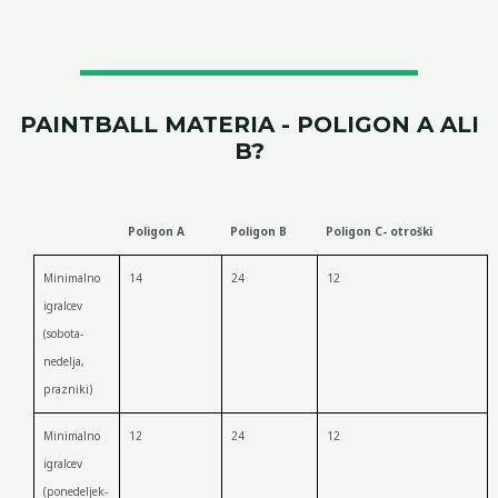
PAINTBALL MATERIA - POLIGON A ALI
B?
Poligon A
Poligon B
Poligon C- otroški
Minimalno
14
24
12
igralcev
(sobota-
nedelja,
prazniki)
Minimalno
12
24
12
igralcev
(ponedeljek-