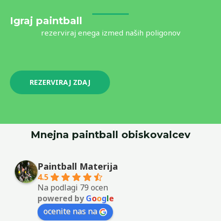
Igraj paintball
rezerviraj enega izmed naših poligonov
REZERVIRAJ ZDAJ
Mnejna paintball obiskovalcev
Paintball Materija
4.5
Na podlagi 79 ocen
powered by
G
o
o
g
l
e
ocenite nas na