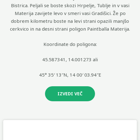
Bistrica. Peljali se boste skozi Hrpelje, Tublje in v vasi
Materija zavijete levo v smeri vasi Gradišici. Že po
dobrem kilometru boste na levi strani opazili manjšo
cerkvico in na desni strani poligon Paintballa Materija.
Koordinate do poligona:
45.587341, 14.001273 ali
45° 35′ 13″N, 14 00′ 03.94″E
IZVEDI VEČ