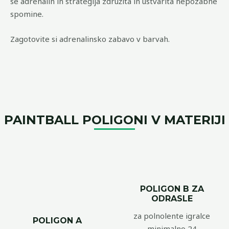
se adrenalin in strategija združita in ustvarita nepozabne
spomine.
Zagotovite si adrenalinsko zabavo v barvah.
PAINTBALL POLIGONI V MATERIJI
POLIGON B ZA
ODRASLE
za polnolente igralce
POLIGON A
minimalno 24